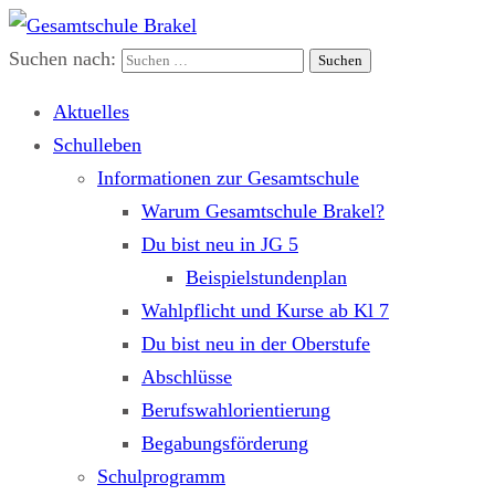
Suchen nach:
Gesamtschule Brakel
Gemeinsam.Erfolgreich.Bewegt.
Aktuelles
Schulleben
Informationen zur Gesamtschule
Warum Gesamtschule Brakel?
Du bist neu in JG 5
Beispielstundenplan
Wahlpflicht und Kurse ab Kl 7
Du bist neu in der Oberstufe
Abschlüsse
Berufswahlorientierung
Begabungsförderung
Schulprogramm