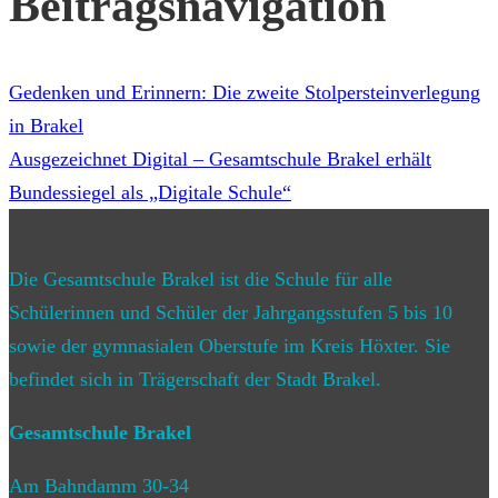
Beitragsnavigation
Gedenken und Erinnern: Die zweite Stolpersteinverlegung
in Brakel
Ausgezeichnet Digital – Gesamtschule Brakel erhält
Bundessiegel als „Digitale Schule“
Die Gesamtschule Brakel ist die Schule für alle
Schülerinnen und Schüler der Jahrgangsstufen 5 bis 10
sowie der gymnasialen Oberstufe im Kreis Höxter. Sie
befindet sich in Trägerschaft der Stadt Brakel.
Gesamtschule Brakel
Am Bahndamm 30-34