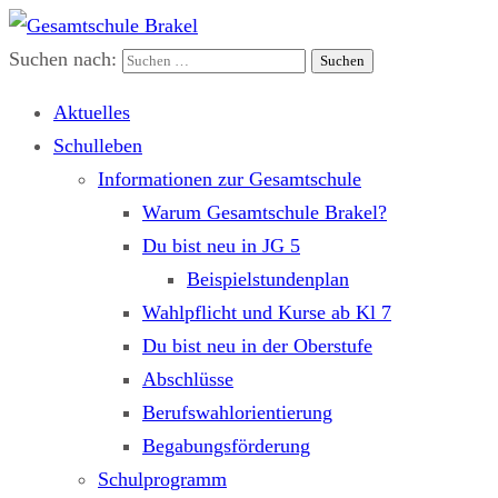
Suchen nach:
Gesamtschule Brakel
Gemeinsam.Erfolgreich.Bewegt.
Aktuelles
Schulleben
Informationen zur Gesamtschule
Warum Gesamtschule Brakel?
Du bist neu in JG 5
Beispielstundenplan
Wahlpflicht und Kurse ab Kl 7
Du bist neu in der Oberstufe
Abschlüsse
Berufswahlorientierung
Begabungsförderung
Schulprogramm