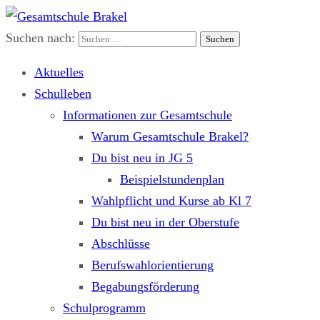
Suchen nach:
Gesamtschule Brakel
Gemeinsam.Erfolgreich.Bewegt.
Aktuelles
Schulleben
Informationen zur Gesamtschule
Warum Gesamtschule Brakel?
Du bist neu in JG 5
Beispielstundenplan
Wahlpflicht und Kurse ab Kl 7
Du bist neu in der Oberstufe
Abschlüsse
Berufswahlorientierung
Begabungsförderung
Schulprogramm