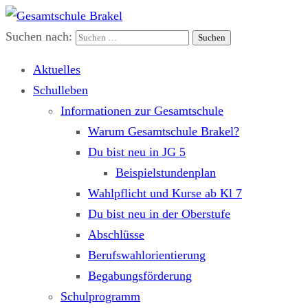
Suchen nach:
Gesamtschule Brakel
Gemeinsam.Erfolgreich.Bewegt.
Aktuelles
Schulleben
Informationen zur Gesamtschule
Warum Gesamtschule Brakel?
Du bist neu in JG 5
Beispielstundenplan
Wahlpflicht und Kurse ab Kl 7
Du bist neu in der Oberstufe
Abschlüsse
Berufswahlorientierung
Begabungsförderung
Schulprogramm