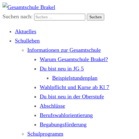
Suchen nach:
Gesamtschule Brakel
Gemeinsam.Erfolgreich.Bewegt.
Aktuelles
Schulleben
Informationen zur Gesamtschule
Warum Gesamtschule Brakel?
Du bist neu in JG 5
Beispielstundenplan
Wahlpflicht und Kurse ab Kl 7
Du bist neu in der Oberstufe
Abschlüsse
Berufswahlorientierung
Begabungsförderung
Schulprogramm