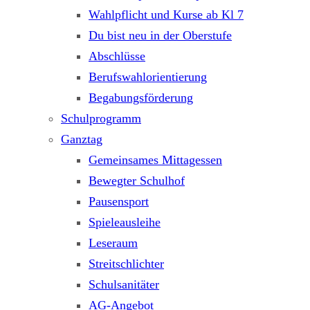
Wahlpflicht und Kurse ab Kl 7
Du bist neu in der Oberstufe
Abschlüsse
Berufswahlorientierung
Begabungsförderung
Schulprogramm
Ganztag
Gemeinsames Mittagessen
Bewegter Schulhof
Pausensport
Spieleausleihe
Leseraum
Streitschlichter
Schulsanitäter
AG-Angebot