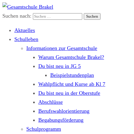
Suchen nach:
Gesamtschule Brakel
Gemeinsam.Erfolgreich.Bewegt.
Aktuelles
Schulleben
Informationen zur Gesamtschule
Warum Gesamtschule Brakel?
Du bist neu in JG 5
Beispielstundenplan
Wahlpflicht und Kurse ab Kl 7
Du bist neu in der Oberstufe
Abschlüsse
Berufswahlorientierung
Begabungsförderung
Schulprogramm