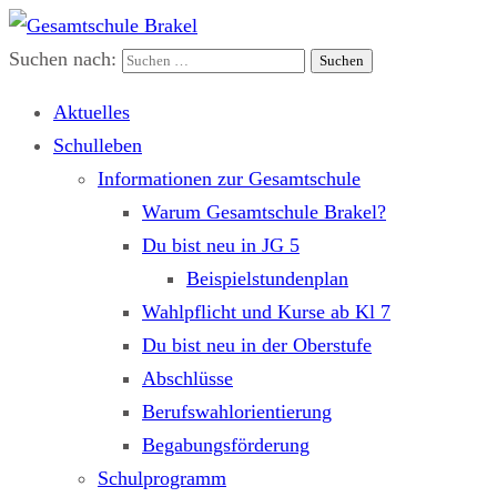
Suchen nach:
Gesamtschule Brakel
Gemeinsam.Erfolgreich.Bewegt.
Aktuelles
Schulleben
Informationen zur Gesamtschule
Warum Gesamtschule Brakel?
Du bist neu in JG 5
Beispielstundenplan
Wahlpflicht und Kurse ab Kl 7
Du bist neu in der Oberstufe
Abschlüsse
Berufswahlorientierung
Begabungsförderung
Schulprogramm