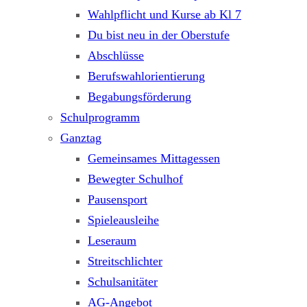
Wahlpflicht und Kurse ab Kl 7
Du bist neu in der Oberstufe
Abschlüsse
Berufswahlorientierung
Begabungsförderung
Schulprogramm
Ganztag
Gemeinsames Mittagessen
Bewegter Schulhof
Pausensport
Spieleausleihe
Leseraum
Streitschlichter
Schulsanitäter
AG-Angebot