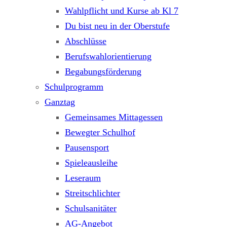
Wahlpflicht und Kurse ab Kl 7
Du bist neu in der Oberstufe
Abschlüsse
Berufswahlorientierung
Begabungsförderung
Schulprogramm
Ganztag
Gemeinsames Mittagessen
Bewegter Schulhof
Pausensport
Spieleausleihe
Leseraum
Streitschlichter
Schulsanitäter
AG-Angebot