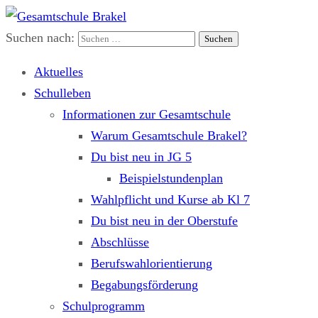
Suchen nach:
Gesamtschule Brakel
Gemeinsam.Erfolgreich.Bewegt.
Aktuelles
Schulleben
Informationen zur Gesamtschule
Warum Gesamtschule Brakel?
Du bist neu in JG 5
Beispielstundenplan
Wahlpflicht und Kurse ab Kl 7
Du bist neu in der Oberstufe
Abschlüsse
Berufswahlorientierung
Begabungsförderung
Schulprogramm