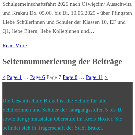
Schulgemeinschaftsfahrt 2025 nach Oświęcim/ Ausschwitz
und Krakau Do. 05.06. bis Di. 10.06.2025 - über Pfingsten
Liebe Schülerinnen und Schüler der Klassen 10, EF und
Q1, liebe Eltern, liebe Kolleginnen und…
Read More
Seitennummerierung der Beiträge
<
Page
1
…
Page
6
Page
7
Page
8
…
Page
11
>
Die Gesamtschule Brakel ist die Schule für alle
Schülerinnen und Schüler der Jahrgangsstufen 5 bis 10
sowie der gymnasialen Oberstufe im Kreis Höxter. Sie
befindet sich in Trägerschaft der Stadt Brakel.