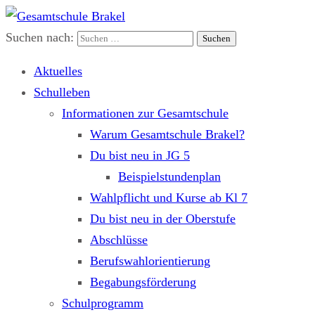
Suchen nach:
Gesamtschule Brakel
Gemeinsam.Erfolgreich.Bewegt.
Aktuelles
Schulleben
Informationen zur Gesamtschule
Warum Gesamtschule Brakel?
Du bist neu in JG 5
Beispielstundenplan
Wahlpflicht und Kurse ab Kl 7
Du bist neu in der Oberstufe
Abschlüsse
Berufswahlorientierung
Begabungsförderung
Schulprogramm