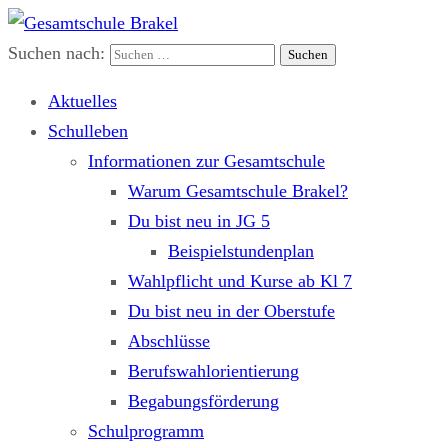
Suchen nach:
Gesamtschule Brakel
Gemeinsam.Erfolgreich.Bewegt.
Aktuelles
Schulleben
Informationen zur Gesamtschule
Warum Gesamtschule Brakel?
Du bist neu in JG 5
Beispielstundenplan
Wahlpflicht und Kurse ab Kl 7
Du bist neu in der Oberstufe
Abschlüsse
Berufswahlorientierung
Begabungsförderung
Schulprogramm