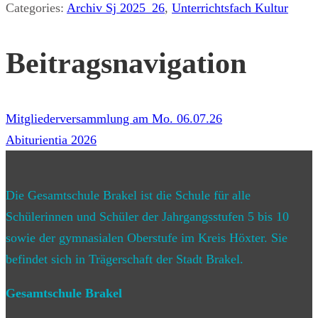
Categories:
Archiv Sj 2025_26
,
Unterrichtsfach Kultur
Beitragsnavigation
Mitgliederversammlung am Mo. 06.07.26
Abiturientia 2026
Die Gesamtschule Brakel ist die Schule für alle
Schülerinnen und Schüler der Jahrgangsstufen 5 bis 10
sowie der gymnasialen Oberstufe im Kreis Höxter. Sie
befindet sich in Trägerschaft der Stadt Brakel.
Gesamtschule Brakel