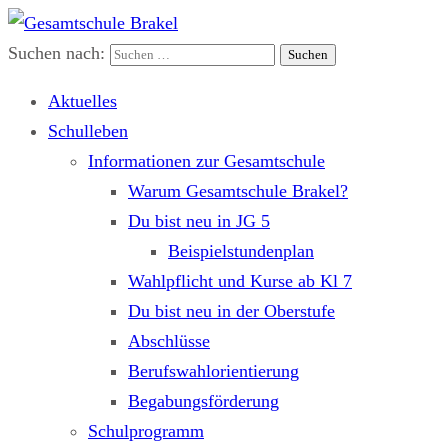
Suchen nach:
Gesamtschule Brakel
Gemeinsam.Erfolgreich.Bewegt.
Aktuelles
Schulleben
Informationen zur Gesamtschule
Warum Gesamtschule Brakel?
Du bist neu in JG 5
Beispielstundenplan
Wahlpflicht und Kurse ab Kl 7
Du bist neu in der Oberstufe
Abschlüsse
Berufswahlorientierung
Begabungsförderung
Schulprogramm