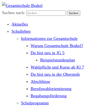
Suchen nach:
Gesamtschule Brakel
Gemeinsam.Erfolgreich.Bewegt.
Aktuelles
Schulleben
Informationen zur Gesamtschule
Warum Gesamtschule Brakel?
Du bist neu in JG 5
Beispielstundenplan
Wahlpflicht und Kurse ab Kl 7
Du bist neu in der Oberstufe
Abschlüsse
Berufswahlorientierung
Begabungsförderung
Schulprogramm