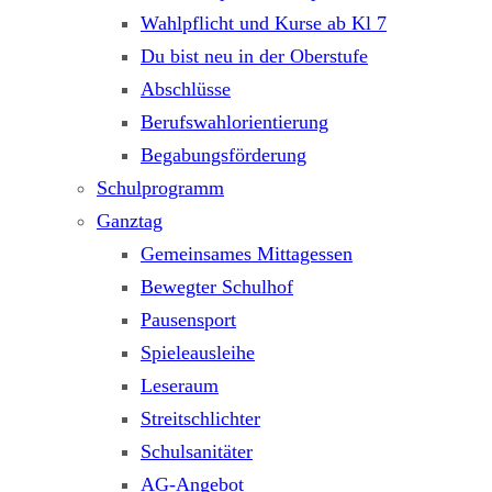
Wahlpflicht und Kurse ab Kl 7
Du bist neu in der Oberstufe
Abschlüsse
Berufswahlorientierung
Begabungsförderung
Schulprogramm
Ganztag
Gemeinsames Mittagessen
Bewegter Schulhof
Pausensport
Spieleausleihe
Leseraum
Streitschlichter
Schulsanitäter
AG-Angebot