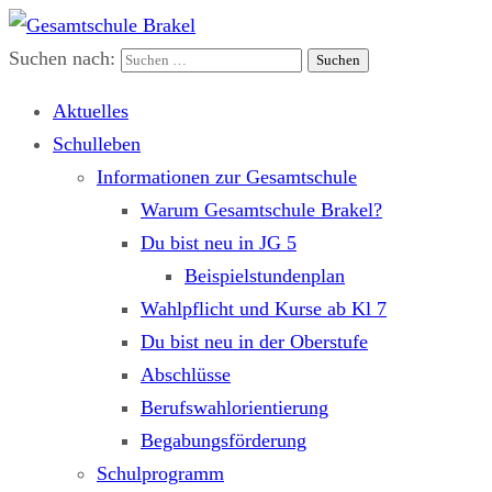
Suchen nach:
Gesamtschule Brakel
Gemeinsam.Erfolgreich.Bewegt.
Aktuelles
Schulleben
Informationen zur Gesamtschule
Warum Gesamtschule Brakel?
Du bist neu in JG 5
Beispielstundenplan
Wahlpflicht und Kurse ab Kl 7
Du bist neu in der Oberstufe
Abschlüsse
Berufswahlorientierung
Begabungsförderung
Schulprogramm