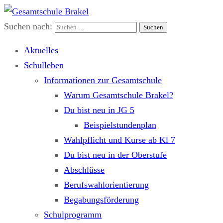
Suchen nach:
Gesamtschule Brakel
Gemeinsam.Erfolgreich.Bewegt.
Aktuelles
Schulleben
Informationen zur Gesamtschule
Warum Gesamtschule Brakel?
Du bist neu in JG 5
Beispielstundenplan
Wahlpflicht und Kurse ab Kl 7
Du bist neu in der Oberstufe
Abschlüsse
Berufswahlorientierung
Begabungsförderung
Schulprogramm