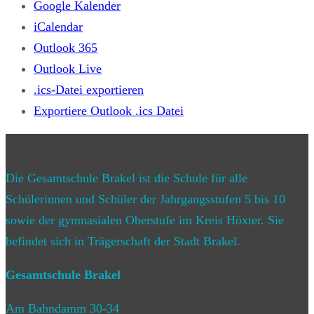
Google Kalender
iCalendar
Outlook 365
Outlook Live
.ics-Datei exportieren
Exportiere Outlook .ics Datei
Die Gesamtschule Brakel ist die Schule für alle
Schülerinnen und Schüler der Jahrgangsstufen 5 bis 10
sowie der gymnasialen Oberstufe im Kreis Höxter. Sie
befindet sich in Trägerschaft der Stadt Brakel.
Gesamtschule Brakel
Am Bahndamm 30-34